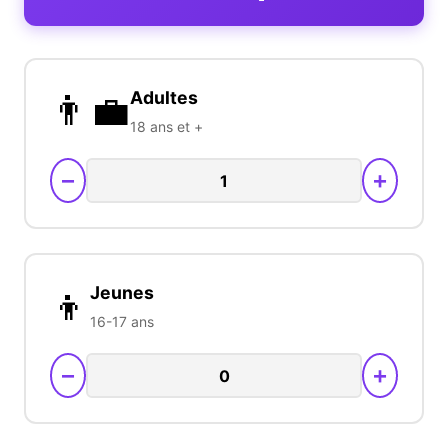
👨‍💼
Adultes
18 ans et +
−
+
👦
Jeunes
16-17 ans
−
+