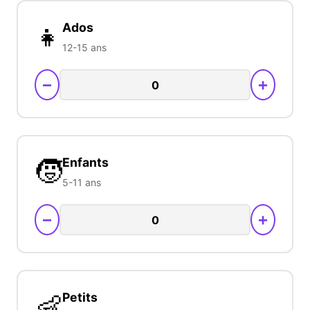
👧
Ados
12-15 ans
−
+
🧒
Enfants
5-11 ans
−
+
👶
Petits