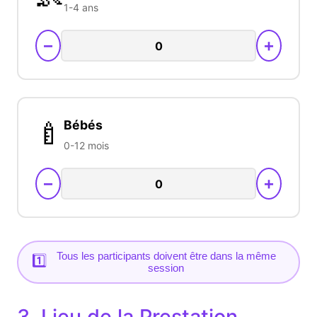
1-4 ans
−
+
🍼
Bébés
0-12 mois
−
+
Tous les participants doivent être dans la même
1️⃣
session
3. Lieu de la Prestation