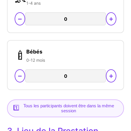
1-4 ans
−
+
🍼
Bébés
0-12 mois
−
+
Tous les participants doivent être dans la même
1️⃣
session
3. Lieu de la Prestation