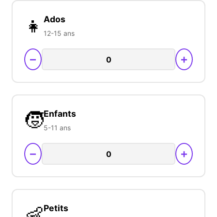
👧
Ados
12-15 ans
−
+
🧒
Enfants
5-11 ans
−
+
👶
Petits