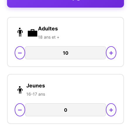
👨‍💼
Adultes
18 ans et +
−
+
👦
Jeunes
16-17 ans
−
+